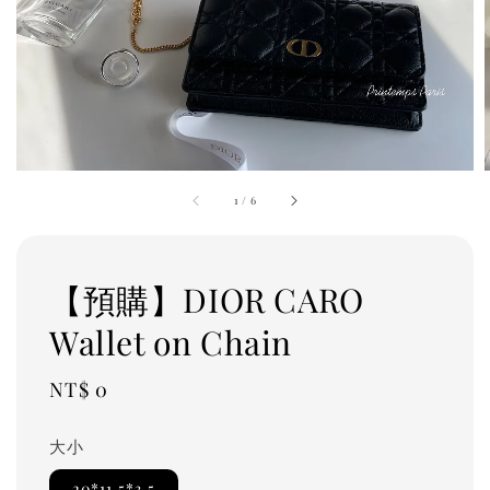
1
/
6
【預購】DIOR CARO
Wallet on Chain
Regular
NT$ 0
price
大小
20*11.5*3.5