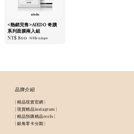
<熱銷完售>AIEDO 奇蹟
系列面膜兩入組
Sale
NT$ 800
Regular
NT$ 1,640
price
price
品牌介紹
| 精品現貨官網 |
| 現貨精品instagram |
| 精品預購精品reels |
| 銀角零卡分期 |