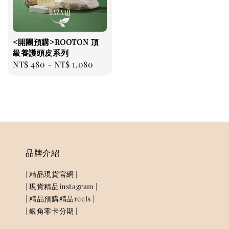
<開團預購>ROOTON 頂
級養護頭皮系列
Regular
NT$ 480
-
NT$ 1,080
price
品牌介紹
| 精品現貨官網 |
| 現貨精品instagram |
| 精品預購精品reels |
| 銀角零卡分期 |