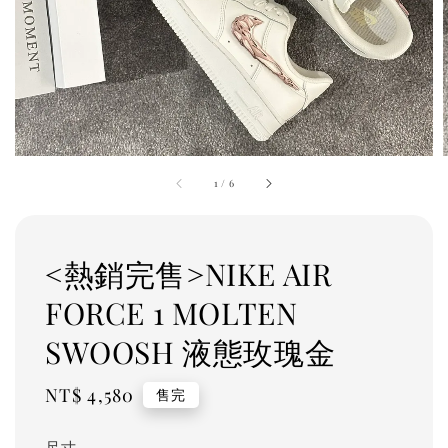
1
/
6
<熱銷完售>NIKE AIR
FORCE 1 MOLTEN
SWOOSH 液態玫瑰金
Regular
NT$ 4,580
售完
price
尺寸