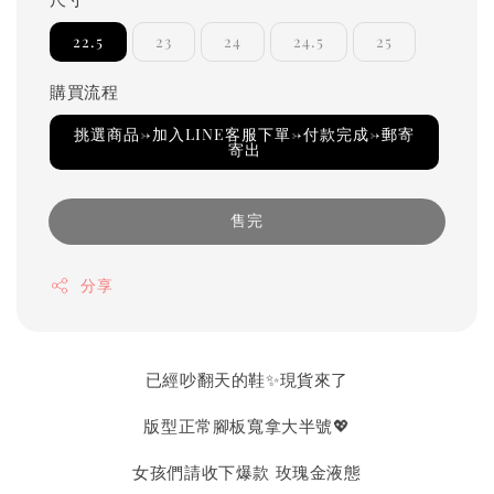
22.5
23
24
24.5
25
購買流程
挑選商品→加入LINE客服下單→付款完成→郵寄
寄出
售完
分享
已經吵翻天的鞋✨現貨來了
版型正常腳板寬拿大半號💖
女孩們請收下爆款 玫瑰金液態