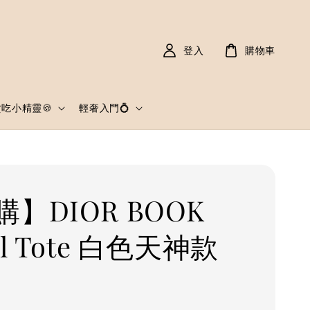
登入
購物車
貪吃小精靈🍪
輕奢入門💍
】DIOR BOOK
ll Tote 白色天神款