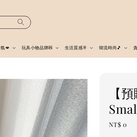
氛💋
玩具小物品牌🧸
生活質感🥂
韓流時尚🎵
【預購
Sma
Regular
NT$ 0
price