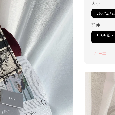
大小
26.5*21*1
配件
DIOR紙
分享