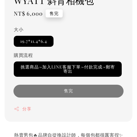
WYATT 斜背相機包
Regular
NT$ 6,000
售完
price
大小
19.7*11.4*6.4
購買流程
挑選商品→加入LINE客服下單→付款完成→郵寄
寄出
售完
分享
熱賣男包🔥品牌自從換設計師，每個包都很厲害捏✨