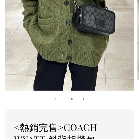
1
/
8
<熱銷完售>COACH