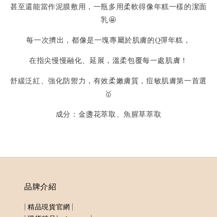
甚至還能當作泥膜敷用，一瓶多用柔軟得像年糕一樣的潔面
乳🤩
每一次擠出，都像是一塊專屬於肌膚的Q彈年糕，
在指尖慢慢融化、延展，溫柔包覆每一處肌膚！
舒緩泛紅、強化防禦力，有效柔嫩膚質，痘敏肌膚第一首選
🥇
成分：金盞花萃取、魚腥草萃取
品牌介紹
| 精品現貨官網 |