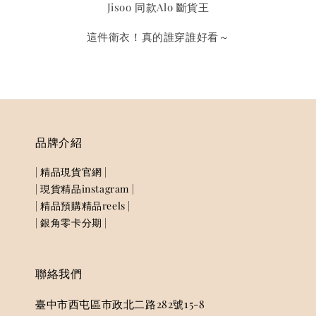
Jisoo 同款Alo 斷貨王
這件衛衣！真的誰穿誰好看～
品牌介紹
| 精品現貨官網 |
| 現貨精品instagram |
| 精品預購精品reels |
| 銀角零卡分期 |
聯絡我們
臺中市西屯區市政北二路282號15-8