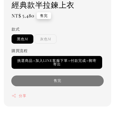
經典款半拉鍊上衣
Regular
NT$ 5,480
售完
price
款式
黑色M
灰色M
購買流程
挑選商品→加入LINE客服下單→付款完成→郵寄
寄出
售完
分享