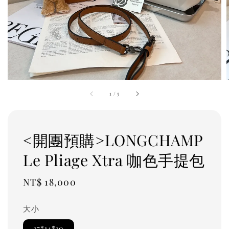
1
/
5
<開團預購>LONGCHAMP
Le Pliage Xtra 咖色手提包
Regular
NT$ 18,000
price
大小
17*14*10