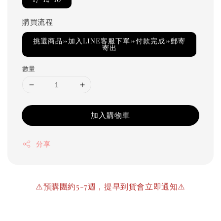
購買流程
挑選商品→加入LINE客服下單→付款完成→郵寄
寄出
數量
加入購物車
分享
⚠️預購團約5-7週，提早到貨會立即通知⚠️