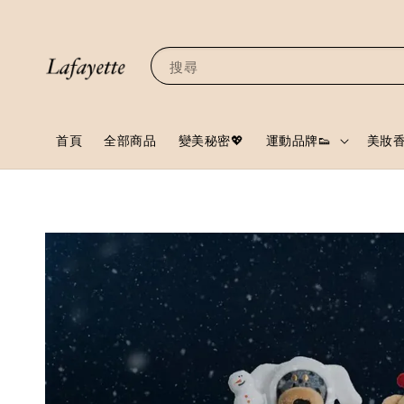
搜尋
首頁
全部商品
變美秘密💖
運動品牌👟
美妝香