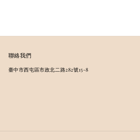
聯絡我們
臺中市西屯區市政北二路282號15-8