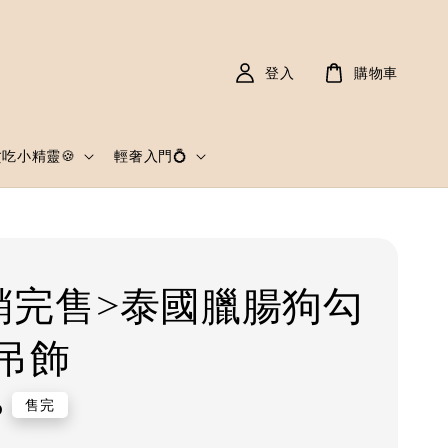
登入
購物車
貪吃小精靈🍪
輕奢入門💍
銷完售>泰國臘腸狗勾
吊飾
0
售完