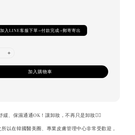
加入LINE客服下單→付款完成→郵寄寄出
加入購物車
舒緩、保濕通通OK！讓卸妝，不再只是卸妝👌🏻
之所以在韓國醫美圈、專業皮膚管理中心非常受歡迎，