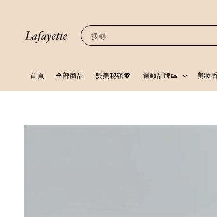
搜尋
首頁
全部商品
變美秘密💖
運動品牌👟
美妝香