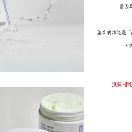
是因
蘆薈的功能是「
它
預購開團