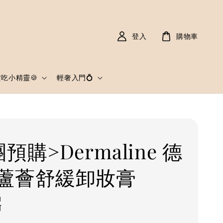
登入
購物車
貪吃小精靈🍪
輕奢入門💍
預購>Dermaline 德
蘆薈舒緩卸妝膏
G