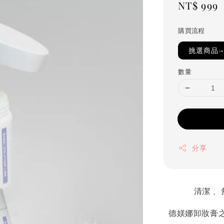
Regular
NT$ 999
price
購買流程
挑選商品→
數量
分享
清潔 、
德媄娜卸妝膏