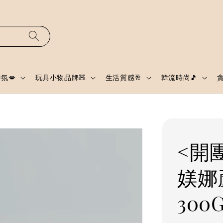
氛💋
玩具小物品牌🧸
生活質感🥂
韓流時尚🎵
<開團
媄娜
300