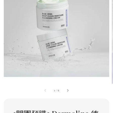
1
/
6