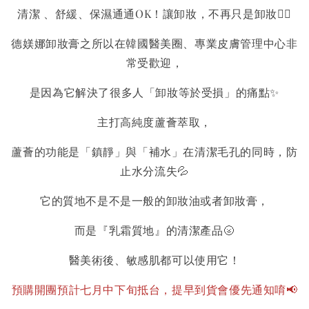
清潔 、舒緩、保濕通通OK！讓卸妝，不再只是卸妝👌🏻
德媄娜卸妝膏之所以在韓國醫美圈、專業皮膚管理中心非
常受歡迎，
是因為它解決了很多人「卸妝等於受損」的痛點✨
主打高純度蘆薈萃取，
蘆薈的功能是「鎮靜」與「補水」在清潔毛孔的同時，防
止水分流失💦
它的質地不是不是一般的卸妝油或者卸妝膏，
而是『乳霜質地』的清潔產品🌝
醫美術後、敏感肌都可以使用它！
預購開團預計七月中下旬抵台，提早到貨會優先通知唷📢